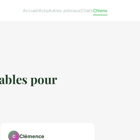
Accueil
Actu
Autres animaux
Chats
Chiens
sables pour
Clémence
C