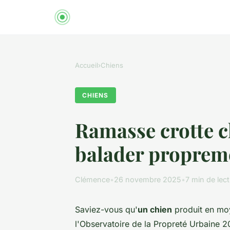
Accueil
›
Chiens
CHIENS
Ramasse crotte ch
balader proprem
Clémence
•
26 novembre 2025
•
7 min de lec
Saviez-vous qu'
un chien
produit en mo
l'Observatoire de la Propreté Urbaine 2